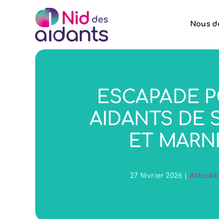
Skip
to
Nous d
content
ESCAPADE 
AIDANTS DE 
ET MARN
27 février 2026
|
Actuali