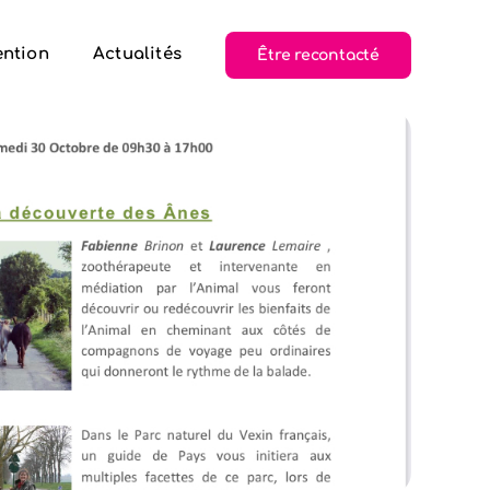
ention
Actualités
Être recontacté