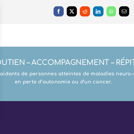
UTIEN – ACCOMPAGNEMENT – RÉPI
aidants de personnes atteintes de maladies neuro-é
en perte d’autonomie ou d’un cancer.