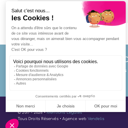
Partager cet article !
SO
Des proches 
© 2017 - 2026 •
Mentions Légales
Tous Droits Réservés • Agence web
Vendelis